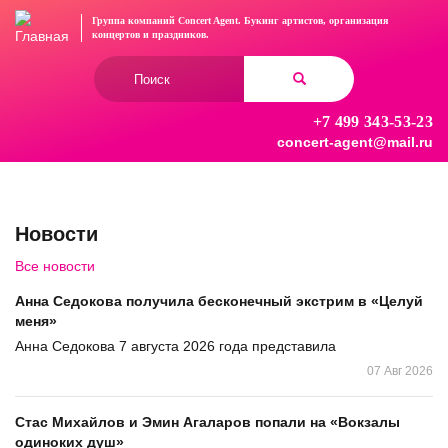
Перейти
Группа компаний Concert Agent.
Букинг артистов, организация
к
концертов
и праздников.
основному
Форма
содержанию
поиска
+7 499 343-53-23
Найти
concert-agent@mail.ru
Новости
Все новости
Анна Седокова получила бесконечный экстрим в «Целуй
меня»
Анна Седокова 7 августа 2026 года представила
07 Авг 2026
Стас Михайлов и Эмин Агаларов попали на «Вокзалы
одиноких душ»