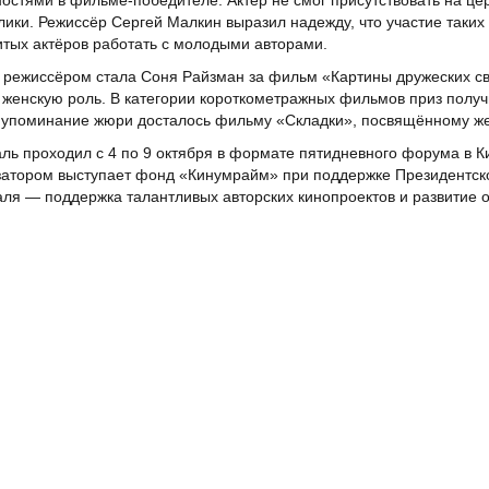
остями в фильме-победителе. Актёр не смог присутствовать на ц
лики. Режиссёр Сергей Малкин выразил надежду, что участие таких 
тых актёров работать с молодыми авторами.
режиссёром стала Соня Райзман за фильм «Картины дружеских свя
женскую роль. В категории короткометражных фильмов приз получи
упоминание жюри досталось фильму «Складки», посвящённому же
ль проходил с 4 по 9 октября в формате пятидневного форума в 
атором выступает фонд «Кинумрайм» при поддержке Президентско
ля — поддержка талантливых авторских кинопроектов и развитие о