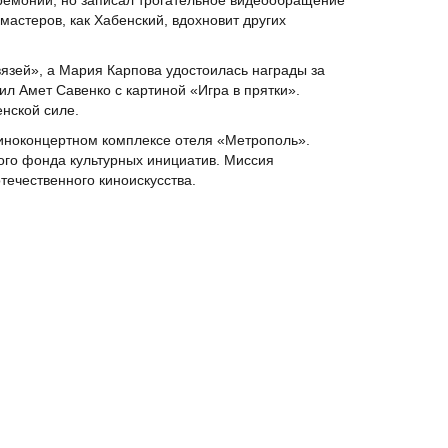
еремонии, но записал трогательное видеообращение
мастеров, как Хабенский, вдохновит других
зей», а Мария Карпова удостоилась награды за
л Амет Савенко с картиной «Игра в прятки».
нской силе.
Киноконцертном комплексе отеля «Метрополь».
го фонда культурных инициатив. Миссия
течественного киноискусства.