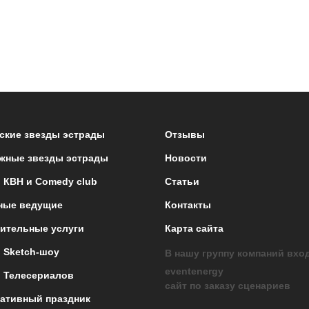
ские звезды эстрады
Отзывы
жные звезды эстрады
Новости
 КВН и Comedy club
Статьи
ные ведущие
Контакты
ительные услуги
Карта сайта
 Sketch-шоу
В нашу группу компаний вхо
eventenergy
 Телесериалов
сайт по заказу сценариев
ативный праздник