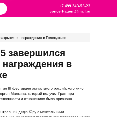
+7 499 343-53-23
concert-agent@mail.ru
закрытия и награждения в Геленджике
25 завершился
 награждения в
ке
ия III фестиваля актуального российского кино
ргея Малкина, который получил Гран-при
етственности и отношениях была признана
 сыгравший дядю Юру с ментальными