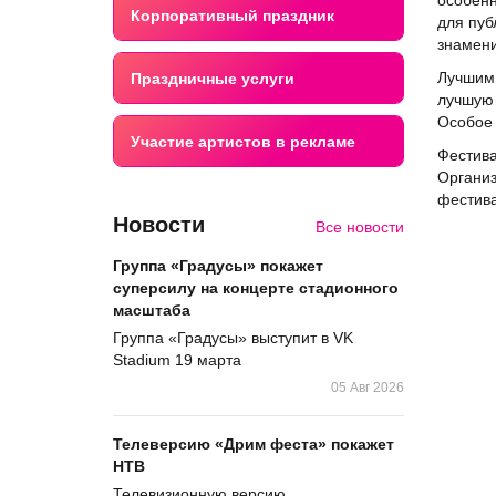
особенн
Корпоративный праздник
для пуб
знамени
Лучшим 
Праздничные услуги
лучшую 
Особое 
Участие артистов в рекламе
Фестива
Организ
фестива
Новости
Все новости
Группа «Градусы» покажет
суперсилу на концерте стадионного
масштаба
Группа «Градусы» выступит в VK
Stadium 19 марта
05 Авг 2026
Телеверсию «Дрим феста» покажет
НТВ
Телевизионную версию