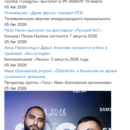
Группа «Градусы» выступит в VK Stadium 19 марта
05 Авг 2026
Телеверсию «Дрим феста» покажет НТВ
Телевизионную версию международного музыкального
05 Авг 2026
Пётр Налич выступит на фестивале «Русский КоТ»
Концерт Петра Налича состоится 7 августа 2026
05 Авг 2026
Анна Пересильд и Дарья Алыпова пускаются в бега в
трейлере «Без оглядки»
Кинокомпания «Леона» 3 августа 2026 года
05 Авг 2026
Иван Шаповалов устроит «Zatmenie» в Валенсии во время
солнечного затмения
Продюсер группы «Тату» Иван Шаповалов организовал
05 Авг 2026