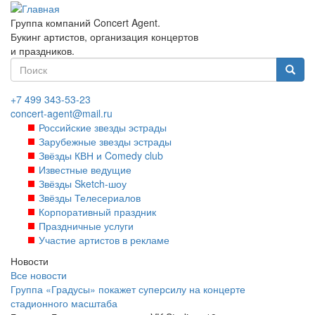
Перейти
к
Группа компаний Concert Agent.
основному
Букинг артистов, организация концертов
содержанию
и праздников.
Форма
поиска
Найти
+7 499 343-53-23
concert-agent@mail.ru
Российские звезды эстрады
Зарубежные звезды эстрады
Звёзды КВН и Comedy club
Известные ведущие
Звёзды Sketch-шоу
Звёзды Телесериалов
Корпоративный праздник
Праздничные услуги
Участие артистов в рекламе
Новости
Все новости
Группа «Градусы» покажет суперсилу на концерте
стадионного масштаба