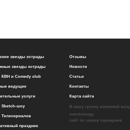
ские звезды эстрады
Отзывы
жные звезды эстрады
Новости
 КВН и Comedy club
Статьи
ные ведущие
Контакты
ительные услуги
Карта сайта
 Sketch-шоу
В нашу группу компаний вхо
eventenergy
 Телесериалов
сайт по заказу сценариев
ативный праздник