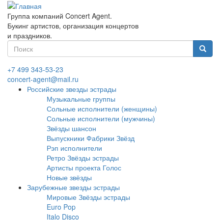
Перейти
к
Группа компаний Concert Agent.
основному
Букинг артистов, организация концертов
содержанию
и праздников.
Форма
поиска
Найти
+7 499 343-53-23
concert-agent@mail.ru
Российские звезды эстрады
Музыкальные группы
Сольные исполнители (женщины)
Сольные исполнители (мужчины)
Звёзды шансон
Выпускники Фабрики Звёзд
Рэп исполнители
Ретро Звёзды эстрады
Артисты проекта Голос
Новые звёзды
Зарубежные звезды эстрады
Мировые Звёзды эстрады
Euro Pop
Italo Disco