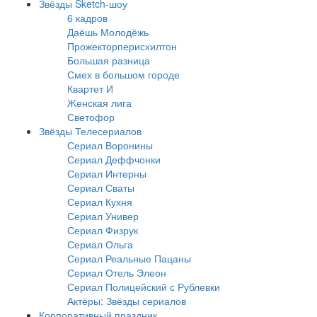
Звёзды Sketch-шоу
6 кадров
Даёшь Молодёжь
Прожекторперисхилтон
Большая разница
Смех в большом городе
Квартет И
Женская лига
Светофор
Звёзды Телесериалов
Сериал Воронины
Сериал Деффчонки
Сериал Интерны
Сериал Сваты
Сериал Кухня
Сериал Универ
Сериал Физрук
Сериал Ольга
Сериал Реальные Пацаны
Сериал Отель Элеон
Сериал Полицейский с Рублевки
Актёры: Звёзды сериалов
Корпоративный праздник