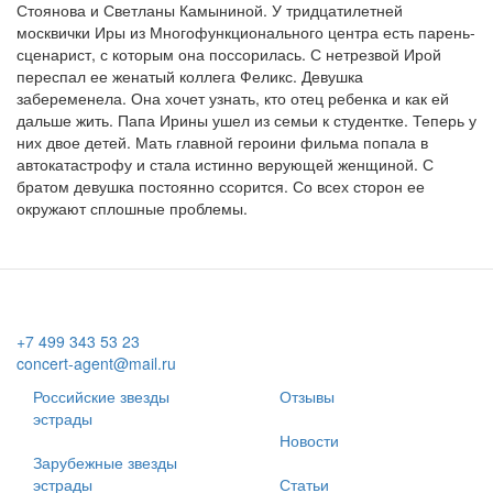
Стоянова и Светланы Камыниной. У тридцатилетней
москвички Иры из Многофункционального центра есть парень-
сценарист, с которым она поссорилась. С нетрезвой Ирой
переспал ее женатый коллега Феликс. Девушка
забеременела. Она хочет узнать, кто отец ребенка и как ей
дальше жить. Папа Ирины ушел из семьи к студентке. Теперь у
них двое детей. Мать главной героини фильма попала в
автокатастрофу и стала истинно верующей женщиной. С
братом девушка постоянно ссорится. Со всех сторон ее
окружают сплошные проблемы.
+7 499 343 53 23
concert-agent@mail.ru
Российские звезды
Отзывы
эстрады
Новости
Зарубежные звезды
эстрады
Статьи