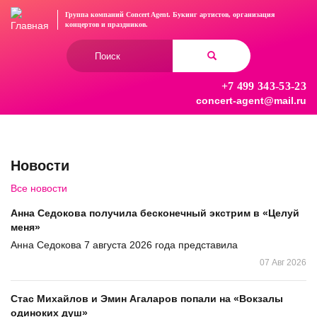
Перейти
Группа компаний Concert Agent.
Букинг артистов, организация
к
концертов
и праздников.
основному
Форма
содержанию
поиска
+7 499 343-53-23
Найти
concert-agent@mail.ru
Новости
Все новости
Анна Седокова получила бесконечный экстрим в «Целуй
меня»
Анна Седокова 7 августа 2026 года представила
07 Авг 2026
Стас Михайлов и Эмин Агаларов попали на «Вокзалы
одиноких душ»