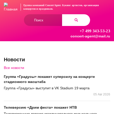
Перейти
Группа компаний Concert Agent.
Букинг артистов, организация
к
концертов
и праздников.
основному
Форма
содержанию
поиска
+7 499 343-53-23
Найти
concert-agent@mail.ru
Новости
Все новости
Группа «Градусы» покажет суперсилу на концерте
стадионного масштаба
Группа «Градусы» выступит в VK Stadium 19 марта
05 Авг 2026
Телеверсию «Дрим феста» покажет НТВ
Телевизионную версию международного музыкального