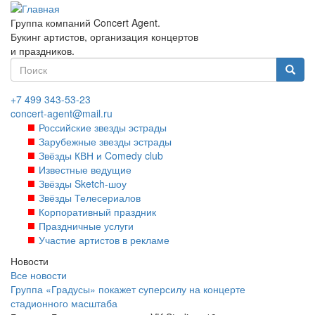
Перейти
к
Группа компаний Concert Agent.
основному
Букинг артистов, организация концертов
содержанию
и праздников.
Форма
поиска
Найти
+7 499 343-53-23
concert-agent@mail.ru
Российские звезды эстрады
Зарубежные звезды эстрады
Звёзды КВН и Comedy club
Известные ведущие
Звёзды Sketch-шоу
Звёзды Телесериалов
Корпоративный праздник
Праздничные услуги
Участие артистов в рекламе
Новости
Все новости
Группа «Градусы» покажет суперсилу на концерте
стадионного масштаба