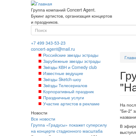
Перейти
к
Группа компаний Concert Agent.
основному
Букинг артистов, организация концертов
содержанию
и праздников.
Форма
поиска
Найти
+7 499 343-53-23
concert-agent@mail.ru
Российские звезды эстрады
Глав
Зарубежные звезды эстрады
Звёзды КВН и Comedy club
Гр
Известные ведущие
Звёзды Sketch-шоу
"H
Звёзды Телесериалов
Корпоративный праздник
Праздничные услуги
Участие артистов в рекламе
На посл
"Би-2" 
Новости
названи
Все новости
Группа «Градусы» покажет суперсилу
В эфире
на концерте стадионного масштаба
выступл