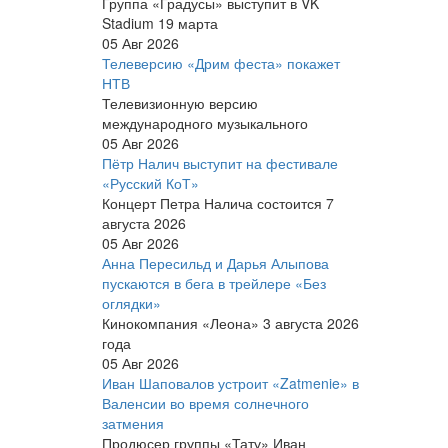
Группа «Градусы» выступит в VK
Stadium 19 марта
05 Авг 2026
Телеверсию «Дрим феста» покажет
НТВ
Телевизионную версию
международного музыкального
05 Авг 2026
Пётр Налич выступит на фестивале
«Русский КоТ»
Концерт Петра Налича состоится 7
августа 2026
05 Авг 2026
Анна Пересильд и Дарья Алыпова
пускаются в бега в трейлере «Без
оглядки»
Кинокомпания «Леона» 3 августа 2026
года
05 Авг 2026
Иван Шаповалов устроит «Zatmenie» в
Валенсии во время солнечного
затмения
Продюсер группы «Тату» Иван