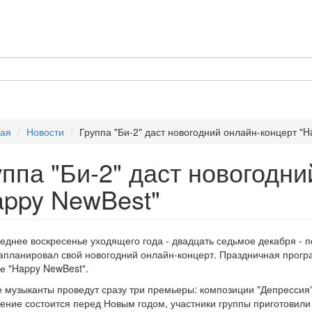
ная
Новости
Группа "Би-2" даст новогодний онлайн-концерт "H
уппа "Би-2" даст новогодн
appy NewBest"
еднее воскресенье уходящего года - двадцать седьмое декабря - 
запланировал свой новогодний онлайн-концерт. Праздничная прог
е "Happy NewBest".
 музыканты проведут сразу три премьеры: композиции "Депрессия", "
ение состоится перед Новым годом, участники группы приготовили 