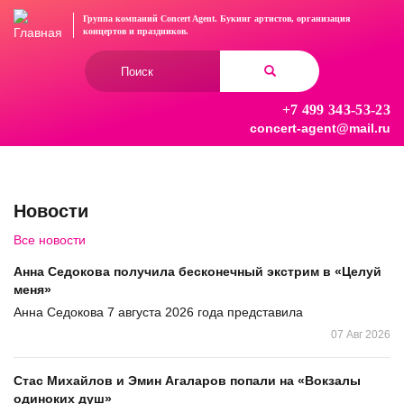
Перейти
Группа компаний Concert Agent.
Букинг артистов, организация
к
концертов
и праздников.
основному
Форма
содержанию
поиска
+7 499 343-53-23
Найти
concert-agent@mail.ru
Новости
Все новости
Анна Седокова получила бесконечный экстрим в «Целуй
меня»
Анна Седокова 7 августа 2026 года представила
07 Авг 2026
Стас Михайлов и Эмин Агаларов попали на «Вокзалы
одиноких душ»