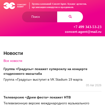
Перейти
Группа компаний Concert Agent.
Букинг артистов,
к
организация концертов
и праздников.
основному
Форма
содержанию
поиска
+7 499 343-53-23
Найти
concert-agent@mail.ru
Новости
Все новости
Группа «Градусы» покажет суперсилу на концерте
стадионного масштаба
Группа «Градусы» выступит в VK Stadium 19 марта
05 Авг 2026
Телеверсию «Дрим феста» покажет НТВ
Телевизионную версию международного музыкального