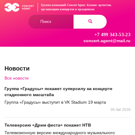
Перейти
Группа компаний Concert Agent.
Букинг артистов,
к
организация концертов
и праздников.
основному
Форма
содержанию
поиска
+7 499 343-53-23
Найти
concert-agent@mail.ru
Новости
Все новости
Группа «Градусы» покажет суперсилу на концерте
стадионного масштаба
Группа «Градусы» выступит в VK Stadium 19 марта
05 Авг 2026
Телеверсию «Дрим феста» покажет НТВ
Телевизионную версию международного музыкального