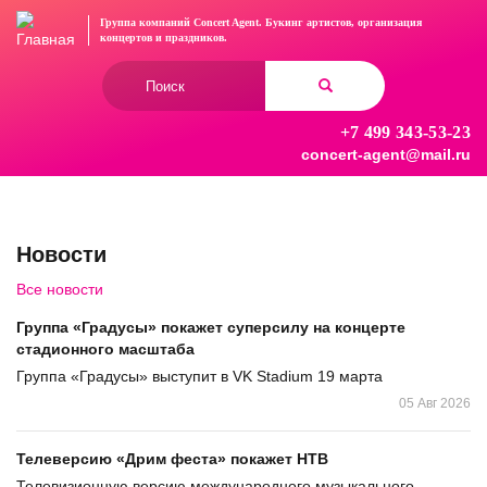
Перейти
Группа компаний Concert Agent.
Букинг артистов, организация
к
концертов
и праздников.
основному
Форма
содержанию
поиска
+7 499 343-53-23
Найти
concert-agent@mail.ru
Новости
Все новости
Группа «Градусы» покажет суперсилу на концерте
стадионного масштаба
Группа «Градусы» выступит в VK Stadium 19 марта
05 Авг 2026
Телеверсию «Дрим феста» покажет НТВ
Телевизионную версию международного музыкального