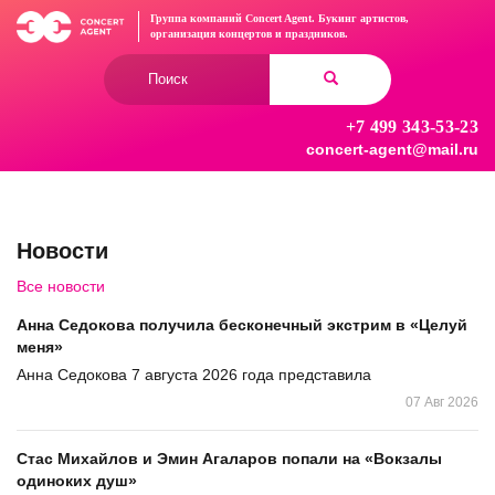
Перейти
Группа компаний Concert Agent.
Букинг артистов,
к
организация концертов
и праздников.
основному
Форма
содержанию
поиска
+7 499 343-53-23
Найти
concert-agent@mail.ru
Новости
Все новости
Анна Седокова получила бесконечный экстрим в «Целуй
меня»
Анна Седокова 7 августа 2026 года представила
07 Авг 2026
Стас Михайлов и Эмин Агаларов попали на «Вокзалы
одиноких душ»