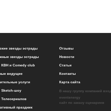
ские звезды эстрады
Отзывы
жные звезды эстрады
Новости
 КВН и Comedy club
Статьи
ные ведущие
Контакты
ительные услуги
Карта сайта
 Sketch-шоу
В нашу группу компаний вхо
eventenergy
 Телесериалов
сайт по заказу сценариев
ативный праздник