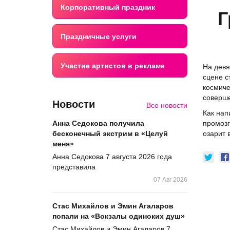
Корпоративный праздник
Г
Праздничные услуги
Участие артистов в рекламе
На девя
сцене с
космиче
соверше
Новости
Все новости
Как нап
промозг
Анна Седокова получила
озарит 
бесконечный экстрим в «Целуй
меня»
Анна Седокова 7 августа 2026 года
представила
07 Авг 2026
Стас Михайлов и Эмин Агаларов
попали на «Вокзалы одиноких душ»
Стас Михайлов и Эмин Агаларов 7