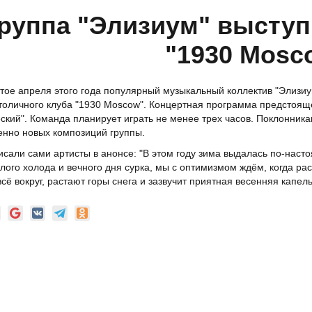
руппа "Элизиум" выступ
"1930 Mosc
тое апреля этого года популярный музыкальный коллектив "Элизиу
толичного клуба "1930 Moscow". Концертная программа предстоящ
ский". Команда планирует играть не менее трех часов. Поклонникам
нно новых композиций группы.
исали сами артисты в анонсе: "В этом году зима выдалась по-насто
лого холода и вечного дня сурка, мы с оптимизмом ждём, когда ра
всё вокруг, растают горы снега и зазвучит приятная весенняя капель