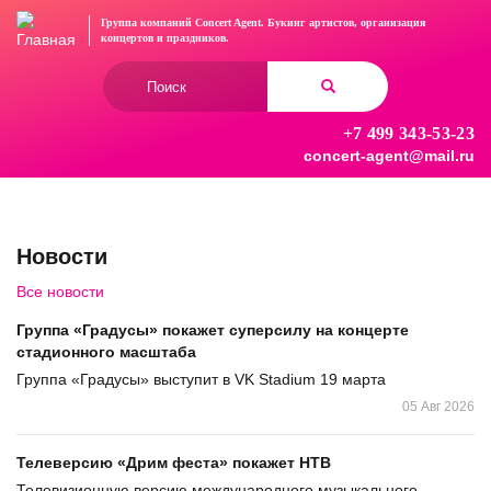
Перейти
Группа компаний Concert Agent.
Букинг артистов, организация
к
концертов
и праздников.
основному
Форма
содержанию
поиска
+7 499 343-53-23
Найти
concert-agent@mail.ru
Новости
Все новости
Группа «Градусы» покажет суперсилу на концерте
стадионного масштаба
Группа «Градусы» выступит в VK Stadium 19 марта
05 Авг 2026
Телеверсию «Дрим феста» покажет НТВ
Телевизионную версию международного музыкального