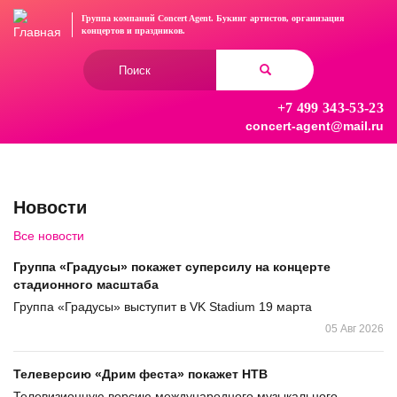
Перейти
Группа компаний Concert Agent.
Букинг артистов, организация
к
концертов
и праздников.
основному
Форма
содержанию
поиска
+7 499 343-53-23
Найти
concert-agent@mail.ru
Новости
Все новости
Группа «Градусы» покажет суперсилу на концерте
стадионного масштаба
Группа «Градусы» выступит в VK Stadium 19 марта
05 Авг 2026
Телеверсию «Дрим феста» покажет НТВ
Телевизионную версию международного музыкального