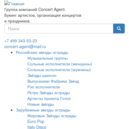
Перейти
к
Группа компаний Concert Agent.
основному
Букинг артистов, организация концертов
содержанию
и праздников.
Форма
поиска
Найти
+7 499 343-53-23
concert-agent@mail.ru
Российские звезды эстрады
Музыкальные группы
Сольные исполнители (женщины)
Сольные исполнители (мужчины)
Звёзды шансон
Выпускники Фабрики Звёзд
Рэп исполнители
Ретро Звёзды эстрады
Артисты проекта Голос
Новые звёзды
Зарубежные звезды эстрады
Мировые Звёзды эстрады
Euro Pop
Italo Disco