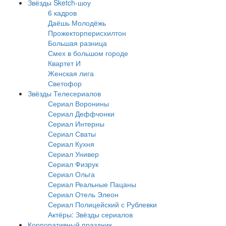
Звёзды Sketch-шоу
6 кадров
Даёшь Молодёжь
Прожекторперисхилтон
Большая разница
Смех в большом городе
Квартет И
Женская лига
Светофор
Звёзды Телесериалов
Сериал Воронины
Сериал Деффчонки
Сериал Интерны
Сериал Сваты
Сериал Кухня
Сериал Универ
Сериал Физрук
Сериал Ольга
Сериал Реальные Пацаны
Сериал Отель Элеон
Сериал Полицейский с Рублевки
Актёры: Звёзды сериалов
Корпоративный праздник