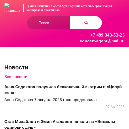
Перейти
Группа компаний Concert Agent.
Букинг артистов, организация
к
концертов
и праздников.
основному
Форма
содержанию
поиска
+7 499 343-53-23
Найти
concert-agent@mail.ru
Новости
Все новости
Анна Седокова получила бесконечный экстрим в «Целуй
меня»
Анна Седокова 7 августа 2026 года представила
07 Авг 2026
Стас Михайлов и Эмин Агаларов попали на «Вокзалы
одиноких душ»