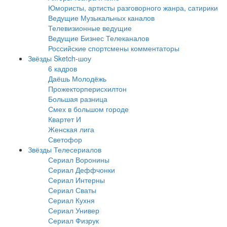
Юмористы, артисты разговорного жанра, сатирики
Ведущие Музыкальных каналов
Телевизионные ведущие
Ведущие Бизнес Телеканалов
Российские спортсмены комментаторы
Звёзды Sketch-шоу
6 кадров
Даёшь Молодёжь
Прожекторперисхилтон
Большая разница
Смех в большом городе
Квартет И
Женская лига
Светофор
Звёзды Телесериалов
Сериал Воронины
Сериал Деффчонки
Сериал Интерны
Сериал Сваты
Сериал Кухня
Сериал Универ
Сериал Физрук