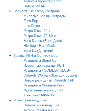
Артисты проекта Голос
Новые звёзды
Зарубежные звезды эстрады
Мировые Звёзды эстрады
Euro Pop
Italo Disco
Ретро Disco 90-х
Ретро Disco 70-80-х
Euro Dance (Евро Дэнс)
Hip-hop / Rap Music
Euro DJ (Ди-джеи)
Звёзды КВН и Comedy club
Резиденты Stand Up
Известные команды КВН
Резиденты «COMEDY CLUB»
Comedy Woman (Камеди Вумен)
Новые резиденты Comedy club
Резиденты Убойной Лиги
Фронтмены команд КВН
Женский Stand-Up
Известные ведущие
Популярные ведущие
Актёры театра и кино