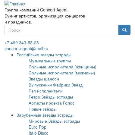
Перейти
к
Группа компаний Concert Agent.
основному
Букинг артистов, организация концертов
содержанию
и праздников.
Форма
поиска
Найти
+7 499 343-53-23
concert-agent@mail.ru
Российские звезды эстрады
Музыкальные группы
Сольные исполнители (женщины)
Сольные исполнители (мужчины)
Звёзды шансон
Выпускники Фабрики Звёзд
Рэп исполнители
Ретро Звёзды эстрады
Артисты проекта Голос
Новые звёзды
Зарубежные звезды эстрады
Мировые Звёзды эстрады
Euro Pop
Italo Disco