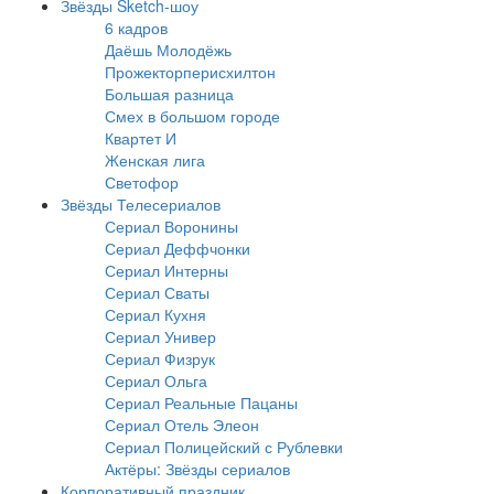
Звёзды Sketch-шоу
6 кадров
Даёшь Молодёжь
Прожекторперисхилтон
Большая разница
Смех в большом городе
Квартет И
Женская лига
Светофор
Звёзды Телесериалов
Сериал Воронины
Сериал Деффчонки
Сериал Интерны
Сериал Сваты
Сериал Кухня
Сериал Универ
Сериал Физрук
Сериал Ольга
Сериал Реальные Пацаны
Сериал Отель Элеон
Сериал Полицейский с Рублевки
Актёры: Звёзды сериалов
Корпоративный праздник