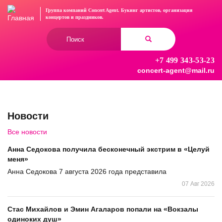
Перейти
Группа компаний Concert Agent.
Букинг артистов, организация
к
концертов
и праздников.
основному
Форма
содержанию
поиска
+7 499 343-53-23
Найти
concert-agent@mail.ru
Новости
Все новости
Анна Седокова получила бесконечный экстрим в «Целуй
меня»
Анна Седокова 7 августа 2026 года представила
07 Авг 2026
Стас Михайлов и Эмин Агаларов попали на «Вокзалы
одиноких душ»