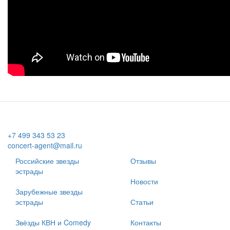
+7 499 343 53 23
concert-agent@mail.ru
Российские звезды
Отзывы
эстрады
Новости
Зарубежные звезды
эстрады
Статьи
Звёзды КВН и Comedy
Контакты