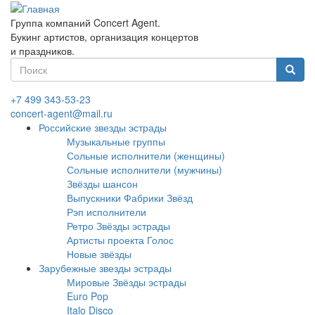
Перейти
к
Группа компаний Concert Agent.
основному
Букинг артистов, организация концертов
содержанию
и праздников.
Форма
поиска
Найти
+7 499 343-53-23
concert-agent@mail.ru
Российские звезды эстрады
Музыкальные группы
Сольные исполнители (женщины)
Сольные исполнители (мужчины)
Звёзды шансон
Выпускники Фабрики Звёзд
Рэп исполнители
Ретро Звёзды эстрады
Артисты проекта Голос
Новые звёзды
Зарубежные звезды эстрады
Мировые Звёзды эстрады
Euro Pop
Italo Disco