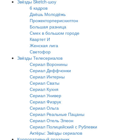
Звёзды Sketch-шоу
6 кадров
Даёшь Молодёжь
Прожекторперисхилтон
Большая разница
Смех в большом городе
Квартет И
Женская лига
Светофор
Звёзды Телесериалов
Сериал Воронины
Сериал Деффчонки
Сериал Интерны
Сериал Сваты
Сериал Кухня
Сериал Универ
Сериал Физрук
Сериал Ольга
Сериал Реальные Пацаны
Сериал Отель Элеон
Сериал Полицейский с Рублевки
Актёры: Звёзды сериалов
Корпоративный праздник