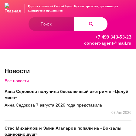
Перейти
Группа компаний Concert Agent.
Букинг артистов, организация
к
концертов
и праздников.
основному
Форма
содержанию
поиска
+7 499 343-53-23
Найти
concert-agent@mail.ru
Новости
Все новости
Анна Седокова получила бесконечный экстрим в «Целуй
меня»
Анна Седокова 7 августа 2026 года представила
07 Авг 2026
Стас Михайлов и Эмин Агаларов попали на «Вокзалы
одиноких душ»