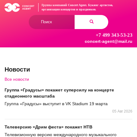
Перейти
Группа компаний Concert Agent.
Букинг артистов,
к
организация концертов
и праздников.
основному
Форма
содержанию
поиска
+7 499 343-53-23
Найти
concert-agent@mail.ru
Новости
Все новости
Группа «Градусы» покажет суперсилу на концерте
стадионного масштаба
Группа «Градусы» выступит в VK Stadium 19 марта
05 Авг 2026
Телеверсию «Дрим феста» покажет НТВ
Телевизионную версию международного музыкального