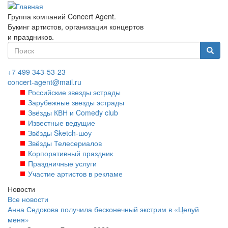
Перейти
к
Группа компаний Concert Agent.
основному
Букинг артистов, организация концертов
содержанию
и праздников.
Форма
поиска
Найти
+7 499 343-53-23
concert-agent@mail.ru
Российские звезды эстрады
Зарубежные звезды эстрады
Звёзды КВН и Comedy club
Известные ведущие
Звёзды Sketch-шоу
Звёзды Телесериалов
Корпоративный праздник
Праздничные услуги
Участие артистов в рекламе
Новости
Все новости
Анна Седокова получила бесконечный экстрим в «Целуй
меня»