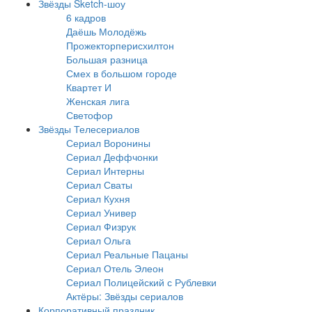
Звёзды Sketch-шоу
6 кадров
Даёшь Молодёжь
Прожекторперисхилтон
Большая разница
Смех в большом городе
Квартет И
Женская лига
Светофор
Звёзды Телесериалов
Сериал Воронины
Сериал Деффчонки
Сериал Интерны
Сериал Сваты
Сериал Кухня
Сериал Универ
Сериал Физрук
Сериал Ольга
Сериал Реальные Пацаны
Сериал Отель Элеон
Сериал Полицейский с Рублевки
Актёры: Звёзды сериалов
Корпоративный праздник