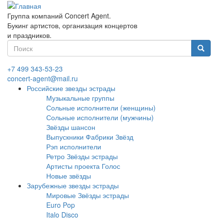
Перейти
к
Группа компаний Concert Agent.
основному
Букинг артистов, организация концертов
содержанию
и праздников.
Форма
поиска
Найти
+7 499 343-53-23
concert-agent@mail.ru
Российские звезды эстрады
Музыкальные группы
Сольные исполнители (женщины)
Сольные исполнители (мужчины)
Звёзды шансон
Выпускники Фабрики Звёзд
Рэп исполнители
Ретро Звёзды эстрады
Артисты проекта Голос
Новые звёзды
Зарубежные звезды эстрады
Мировые Звёзды эстрады
Euro Pop
Italo Disco