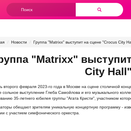
Форма
поиска
Найти
ная
Новости
Группа "Matrixx" выступит на сцене "Crocus City Hal
руппа "Matrixx" выступит
City Hall
ь второго февраля 2023-го года в Москве на сцене столичной конце
 сольное выступление Глеба Самойлова и его музыкального коллек
ванию 35-летнего юбилея группы "Агата Кристи", участником кото
аторы обещают зрителям уникальную концертную программу - изв
ии с участием симфонического оркестра.