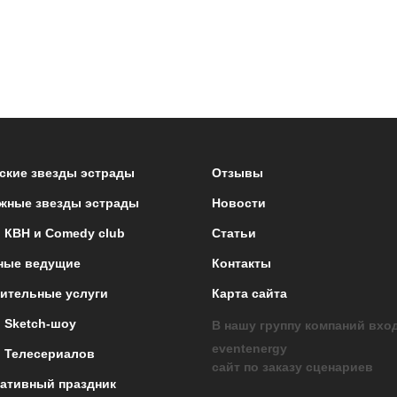
ские звезды эстрады
Отзывы
жные звезды эстрады
Новости
 КВН и Comedy club
Статьи
ные ведущие
Контакты
ительные услуги
Карта сайта
 Sketch-шоу
В нашу группу компаний вхо
eventenergy
 Телесериалов
сайт по заказу сценариев
ативный праздник