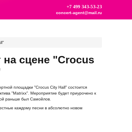
+7 499 343-53-23
concert-agent@mail.ru
l"
 на сцене "Crocus
"
ртной площадки "Crocus City Hall" состоится
тива "Matrixx". Мероприятие будет приурочено к
рой раньше был Самойлов.
естные каждому песни в абсолютно новом