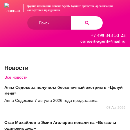
Перейти
Группа компаний Concert Agent.
Букинг артистов, организация
к
концертов
и праздников.
основному
Форма
содержанию
поиска
+7 499 343-53-23
Найти
concert-agent@mail.ru
Новости
Все новости
Анна Седокова получила бесконечный экстрим в «Целуй
меня»
Анна Седокова 7 августа 2026 года представила
07 Авг 2026
Стас Михайлов и Эмин Агаларов попали на «Вокзалы
одиноких душ»