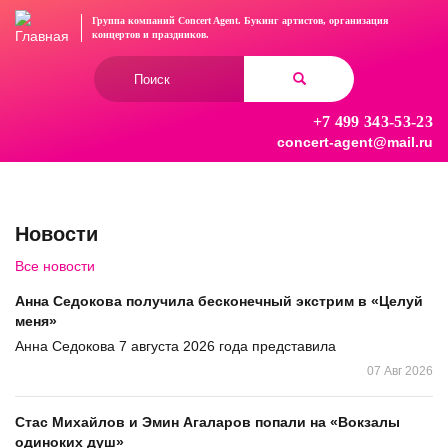
Перейти
Группа компаний Concert Agent.
Букинг артистов, организация
к
концертов
и праздников.
основному
Форма
содержанию
поиска
+7 499 343-53-23
Найти
concert-agent@mail.ru
Новости
Все новости
Анна Седокова получила бесконечный экстрим в «Целуй
меня»
Анна Седокова 7 августа 2026 года представила
07 Авг 2026
Стас Михайлов и Эмин Агаларов попали на «Вокзалы
одиноких душ»