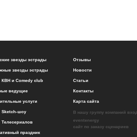
ские звезды эстрады
Отзывы
жные звезды эстрады
Новости
 КВН и Comedy club
Статьи
ные ведущие
Контакты
ительные услуги
Карта сайта
 Sketch-шоу
В нашу группу компаний вхо
eventenergy
 Телесериалов
сайт по заказу сценариев
ативный праздник