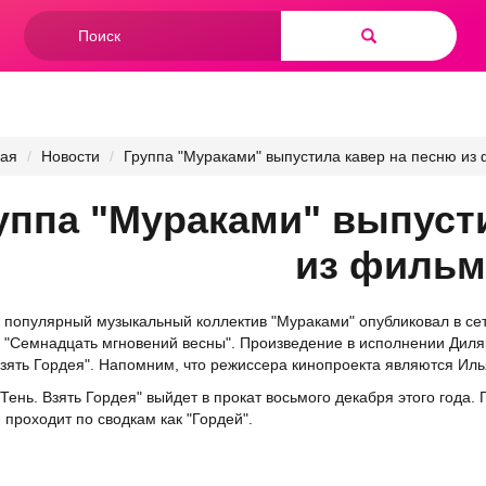
Форма
поиска
Найти
ная
Новости
Группа "Мураками" выпустила кавер на песню из
уппа "Мураками" выпуст
из фильм
 популярный музыкальный коллектив "Мураками" опубликовал в се
"Семнадцать мгновений весны". Произведение в исполнении Диляр
Взять Гордея". Напомним, что режиссера кинопроекта являются Ил
Тень. Взять Гордея" выйдет в прокат восьмого декабря этого года.
 проходит по сводкам как "Гордей".