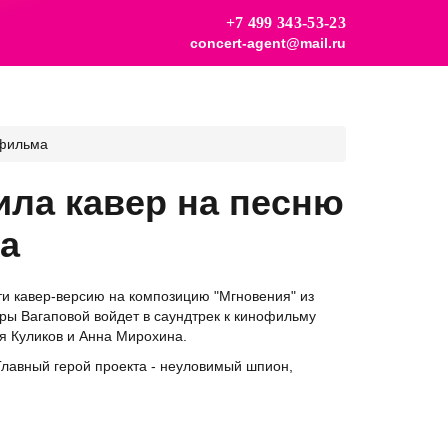
+7 499 343-53-23
concert-agent@mail.ru
 фильма
ила кавер на песню
а
ти кавер-версию на композицию "Мгновения" из
ы Вагаповой войдет в саундтрек к кинофильму
ья Куликов и Анна Мирохина.
 Главный герой проекта - неуловимый шпион,