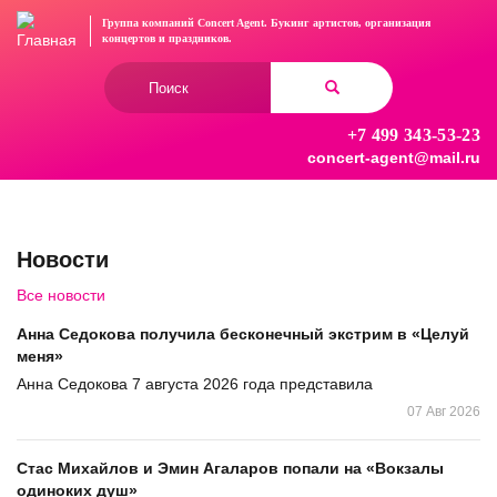
Перейти
Группа компаний Concert Agent.
Букинг артистов, организация
к
концертов
и праздников.
основному
Форма
содержанию
поиска
+7 499 343-53-23
Найти
concert-agent@mail.ru
Новости
Все новости
Анна Седокова получила бесконечный экстрим в «Целуй
меня»
Анна Седокова 7 августа 2026 года представила
07 Авг 2026
Стас Михайлов и Эмин Агаларов попали на «Вокзалы
одиноких душ»