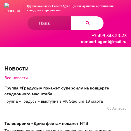
Перейти
Группа компаний Concert Agent.
Букинг артистов, организация
к
концертов
и праздников.
основному
Форма
содержанию
поиска
+7 499 343-53-23
Найти
concert-agent@mail.ru
Новости
Все новости
Группа «Градусы» покажет суперсилу на концерте
стадионного масштаба
Группа «Градусы» выступит в VK Stadium 19 марта
05 Авг 2026
Телеверсию «Дрим феста» покажет НТВ
Телевизионную версию международного музыкального