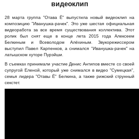
видеоклип
28 марта группа "Отава Ё" выпустила новый видеоклип на
композицию "Иванушка-рачек". Это уже шестая официальная
видеоработа за все время существования коллектива. Этот
ролик был снят еще в конце лета 2015 года Алексеем
Белкиным и Всеволодом Алёхиным. Звукорежиссером
выступил Павел Карпенков, а снимался "Иванушка-рачек" на
латышском хуторе Пурэйши.
В съемках принимали участие Денис Антипов вместе со своей
супругой Еленой, который уже снимался в видео "Сумецкая",
семья лидера "Отавы Ё" Белкина, а также рижский струнный
секстет.