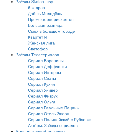
Звёзды Sketch-шоу
6 кадров
Даёшь Молодёжь
Прожекторперисхилтон
Большая разница
Смех в большом городе
Квартет И
Женская лига
Светофор
Звёзды Телесериалов
Сериал Воронины
Сериал Деффчонки
Сериал Интерны
Сериал Сваты
Сериал Кухня
Сериал Универ
Сериал Физрук
Сериал Ольга
Сериал Реальные Пацаны
Сериал Отель Элеон
Сериал Полицейский с Рублевки
Актёры: Звёзды сериалов
Корпоративный праздник