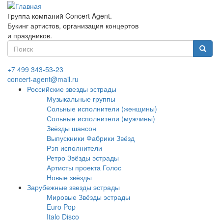
Перейти
к
Группа компаний Concert Agent.
основному
Букинг артистов, организация концертов
содержанию
и праздников.
Форма
поиска
Найти
+7 499 343-53-23
concert-agent@mail.ru
Российские звезды эстрады
Музыкальные группы
Сольные исполнители (женщины)
Сольные исполнители (мужчины)
Звёзды шансон
Выпускники Фабрики Звёзд
Рэп исполнители
Ретро Звёзды эстрады
Артисты проекта Голос
Новые звёзды
Зарубежные звезды эстрады
Мировые Звёзды эстрады
Euro Pop
Italo Disco