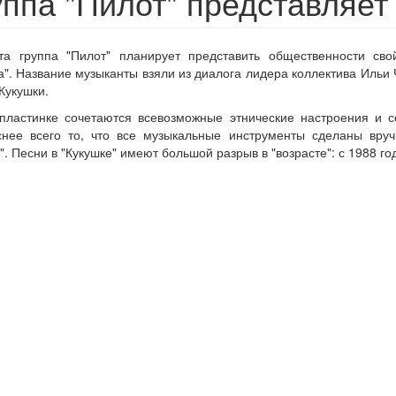
уппа "Пилот" представляе
та группа "Пилот" планирует представить общественности св
а". Название музыканты взяли из диалога лидера коллектива Ильи 
Кукушки.
 пластинке сочетаются всевозможные этнические настроения и 
снее всего то, что все музыкальные инструменты сделаны вру
". Песни в "Кукушке" имеют большой разрыв в "возрасте": с 1988 го