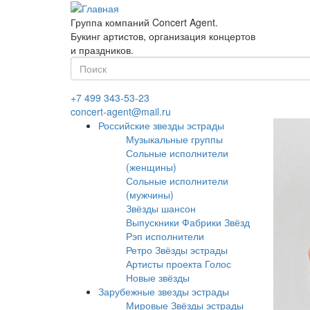
Перейти
к
Группа компаний Concert Agent.
основному
Букинг артистов, организация концертов
содержанию
и праздников.
Форма
поиска
Найти
+7 499 343-53-23
concert-agent@mail.ru
Российские звезды эстрады
Музыкальные группы
Сольные исполнители
(женщины)
Сольные исполнители
(мужчины)
Звёзды шансон
Выпускники Фабрики Звёзд
Рэп исполнители
Ретро Звёзды эстрады
Артисты проекта Голос
Новые звёзды
Зарубежные звезды эстрады
Мировые Звёзды эстрады