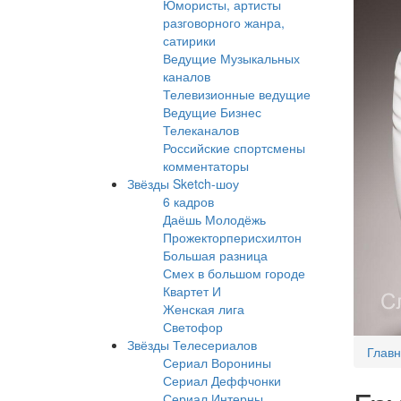
Юмористы, артисты
разговорного жанра,
сатирики
Ведущие Музыкальных
каналов
Телевизионные ведущие
Ведущие Бизнес
Телеканалов
Российские спортсмены
комментаторы
Звёзды Sketch-шоу
6 кадров
Даёшь Молодёжь
Прожекторперисхилтон
Большая разница
Смех в большом городе
Квартет И
Женская лига
Светофор
Звёзды Телесериалов
Глав
Сериал Воронины
Сериал Деффчонки
Сериал Интерны