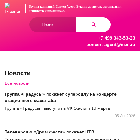
Перейти
Группа компаний Concert Agent.
Букинг артистов, организация
к
концертов
и праздников.
основному
Форма
содержанию
поиска
+7 499 343-53-23
Найти
concert-agent@mail.ru
Новости
Все новости
Группа «Градусы» покажет суперсилу на концерте
стадионного масштаба
Группа «Градусы» выступит в VK Stadium 19 марта
05 Авг 2026
Телеверсию «Дрим феста» покажет НТВ
Телевизионную версию международного музыкального