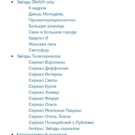
Звёзды Sketch-шоу
6 кадров
Даёшь Молодёжь
Прожекторперисхилтон
Большая разница
Смех в большом городе
Квартет И
Женская лига
Светофор
Звёзды Телесериалов
Сериал Воронины
Сериал Деффчонки
Сериал Интерны
Сериал Сваты
Сериал Кухня
Сериал Универ
Сериал Физрук
Сериал Ольга
Сериал Реальные Пацаны
Сериал Отель Элеон
Сериал Полицейский с Рублевки
Актёры: Звёзды сериалов
Корпоративный праздник