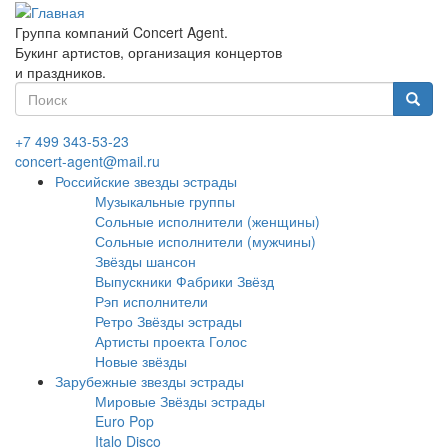
Перейти
к
Группа компаний Concert Agent.
основному
Букинг артистов, организация концертов
содержанию
и праздников.
Форма
поиска
Найти
+7 499 343-53-23
concert-agent@mail.ru
Российские звезды эстрады
Музыкальные группы
Сольные исполнители (женщины)
Сольные исполнители (мужчины)
Звёзды шансон
Выпускники Фабрики Звёзд
Рэп исполнители
Ретро Звёзды эстрады
Артисты проекта Голос
Новые звёзды
Зарубежные звезды эстрады
Мировые Звёзды эстрады
Euro Pop
Italo Disco