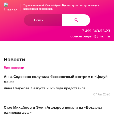
Перейти
Группа компаний Concert Agent.
Букинг артистов, организация
к
концертов
и праздников.
основному
Форма
содержанию
поиска
+7 499 343-53-23
Найти
concert-agent@mail.ru
Новости
Все новости
Анна Седокова получила бесконечный экстрим в «Целуй
меня»
Анна Седокова 7 августа 2026 года представила
07 Авг 2026
Стас Михайлов и Эмин Агаларов попали на «Вокзалы
одиноких душ»