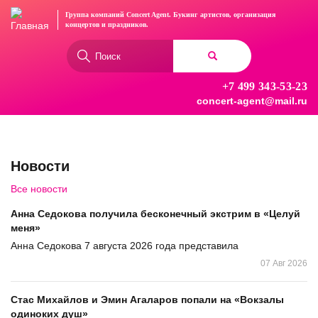
Перейти
Группа компаний Concert Agent.
Букинг артистов, организация
к
концертов
и праздников.
основному
Форма
содержанию
поиска
+7 499 343-53-23
Найти
concert-agent@mail.ru
Новости
Все новости
Анна Седокова получила бесконечный экстрим в «Целуй
меня»
Анна Седокова 7 августа 2026 года представила
07 Авг 2026
Стас Михайлов и Эмин Агаларов попали на «Вокзалы
одиноких душ»