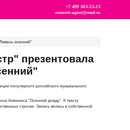
+7 499 343-53-23
concert-agent@mail.ru
"Ливень осенний"
стр" презентовала
сенний"
зиции популярного российского музыкального
она Хименеса "Осенний дождь". К тексту
твенных строчек. Запись велась в собственной