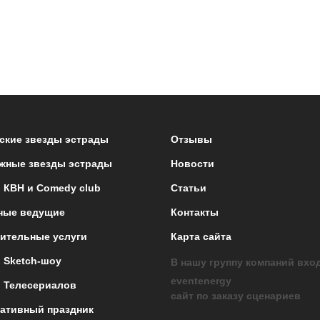
ские звезды эстрады
Отзывы
жные звезды эстрады
Новости
 КВН и Comedy club
Статьи
ные ведущие
Контакты
ительные услуги
Карта сайта
 Sketch-шоу
В нашу группу компаний вхо
eventenergy
 Телесериалов
сайт по заказу сценариев
ативный праздник