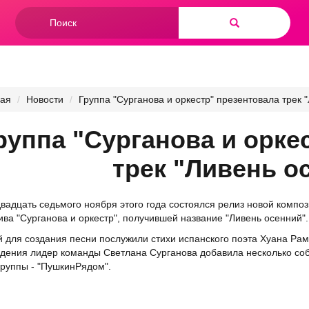
Форма
поиска
Найти
ная
Новости
Группа "Сурганова и оркестр" презентовала трек 
руппа "Сурганова и орке
трек "Ливень о
двадцать седьмого ноября этого года состоялся релиз новой компо
ива "Сурганова и оркестр", получившей название "Ливень осенний".
 для создания песни послужили стихи испанского поэта Хуана Рам
дения лидер команды Светлана Сурганова добавила несколько собс
группы - "ПушкинРядом".