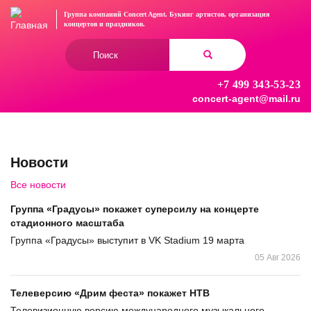
Перейти
Группа компаний Concert Agent.
Букинг артистов, организация
к
концертов
и праздников.
основному
Форма
содержанию
поиска
+7 499 343-53-23
Найти
concert-agent@mail.ru
Новости
Все новости
Группа «Градусы» покажет суперсилу на концерте
стадионного масштаба
Группа «Градусы» выступит в VK Stadium 19 марта
05 Авг 2026
Телеверсию «Дрим феста» покажет НТВ
Телевизионную версию международного музыкального