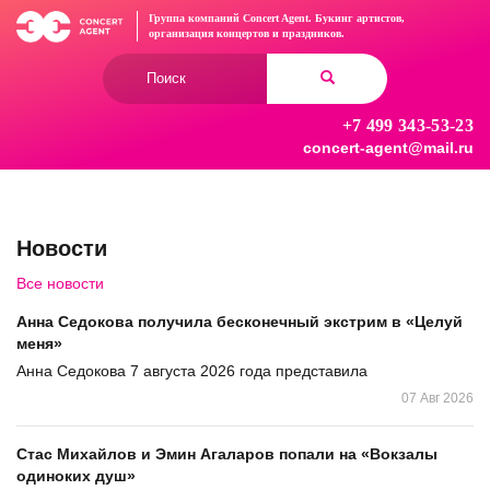
Перейти
Группа компаний Concert Agent.
Букинг артистов,
к
организация концертов
и праздников.
основному
Форма
содержанию
поиска
+7 499 343-53-23
Найти
concert-agent@mail.ru
Новости
Все новости
Анна Седокова получила бесконечный экстрим в «Целуй
меня»
Анна Седокова 7 августа 2026 года представила
07 Авг 2026
Стас Михайлов и Эмин Агаларов попали на «Вокзалы
одиноких душ»