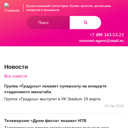
Перейти
Группа компаний Concert Agent.
Букинг артистов, организация
к
концертов
и праздников.
основному
Форма
содержанию
поиска
+7 499 343-53-23
Найти
concert-agent@mail.ru
Новости
Все новости
Группа «Градусы» покажет суперсилу на концерте
стадионного масштаба
Группа «Градусы» выступит в VK Stadium 19 марта
05 Авг 2026
Телеверсию «Дрим феста» покажет НТВ
Телевизионную версию международного музыкального