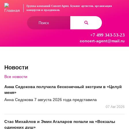
Перейти
Группа компаний Concert Agent.
Букинг артистов, организация
к
концертов
и праздников.
основному
Форма
содержанию
поиска
+7 499 343-53-23
Найти
concert-agent@mail.ru
Новости
Все новости
Анна Седокова получила бесконечный экстрим в «Целуй
меня»
Анна Седокова 7 августа 2026 года представила
07 Авг 2026
Стас Михайлов и Эмин Агаларов попали на «Вокзалы
одиноких душ»