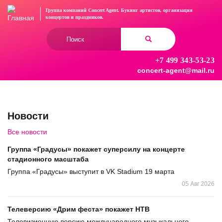
Перейти
Группа компаний Concert Agent.
Букинг артистов, организация
к
концертов
и праздников.
основному
Форма
содержанию
поиска
+7 499 343-53-23
Найти
concert-agent@mail.ru
Новости
Все новости
Группа «Градусы» покажет суперсилу на концерте
стадионного масштаба
Группа «Градусы» выступит в VK Stadium 19 марта
05 Авг 2026
Телеверсию «Дрим феста» покажет НТВ
Телевизионную версию международного музыкального