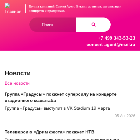
Перейти
Группа компаний Concert Agent.
Букинг артистов, организация
к
концертов
и праздников.
основному
Форма
содержанию
поиска
+7 499 343-53-23
Найти
concert-agent@mail.ru
Новости
Все новости
Группа «Градусы» покажет суперсилу на концерте
стадионного масштаба
Группа «Градусы» выступит в VK Stadium 19 марта
05 Авг 2026
Телеверсию «Дрим феста» покажет НТВ
Телевизионную версию международного музыкального