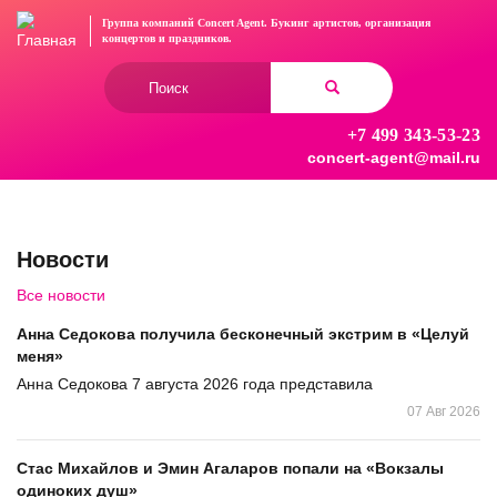
Перейти
Группа компаний Concert Agent.
Букинг артистов, организация
к
концертов
и праздников.
основному
Форма
содержанию
поиска
+7 499 343-53-23
Найти
concert-agent@mail.ru
Новости
Все новости
Анна Седокова получила бесконечный экстрим в «Целуй
меня»
Анна Седокова 7 августа 2026 года представила
07 Авг 2026
Стас Михайлов и Эмин Агаларов попали на «Вокзалы
одиноких душ»