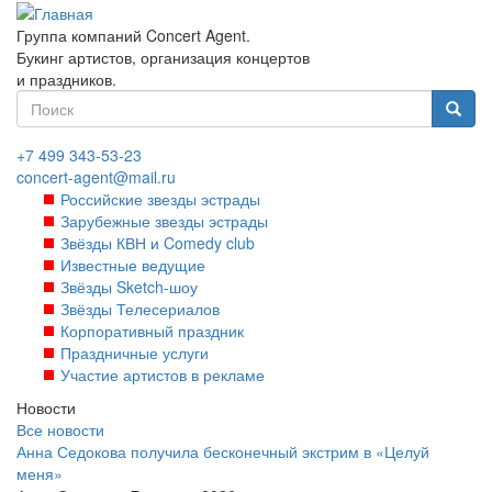
Перейти
к
Группа компаний Concert Agent.
основному
Букинг артистов, организация концертов
содержанию
и праздников.
Форма
поиска
Найти
+7 499 343-53-23
concert-agent@mail.ru
Российские звезды эстрады
Зарубежные звезды эстрады
Звёзды КВН и Comedy club
Известные ведущие
Звёзды Sketch-шоу
Звёзды Телесериалов
Корпоративный праздник
Праздничные услуги
Участие артистов в рекламе
Новости
Все новости
Анна Седокова получила бесконечный экстрим в «Целуй
меня»