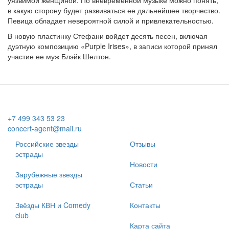
уязвимой женщиной. По вневременной музыке можно понять,
в какую сторону будет развиваться ее дальнейшее творчество.
Певица обладает невероятной силой и привлекательностью.
В новую пластинку Стефани войдет десять песен, включая
дуэтную композицию «Purple Irises», в записи которой принял
участие ее муж Блэйк Шелтон.
+7 499 343 53 23
concert-agent@mail.ru
Российские звезды
Отзывы
эстрады
Новости
Зарубежные звезды
эстрады
Статьи
Звёзды КВН и Comedy
Контакты
club
Карта сайта