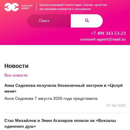
Перейти
Группа компаний Concert Agent.
Букинг артистов,
к
организация концертов
и праздников.
основному
Форма
содержанию
поиска
+7 499 343-53-23
Найти
concert-agent@mail.ru
Новости
Все новости
Анна Седокова получила бесконечный экстрим в «Целуй
меня»
Анна Седокова 7 августа 2026 года представила
07 Авг 2026
Стас Михайлов и Эмин Агаларов попали на «Вокзалы
одиноких душ»