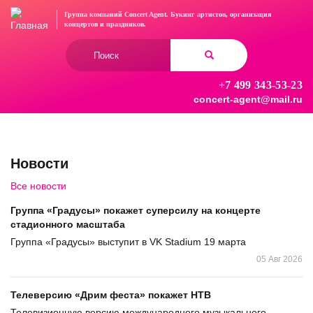
Перейти
Группа компаний Concert Agent.
Букинг артистов, организация
к
концертов
и праздников.
основному
Форма
содержанию
поиска
+7 499 343-53-23
Найти
concert-agent@mail.ru
Новости
Все новости
Группа «Градусы» покажет суперсилу на концерте
стадионного масштаба
Группа «Градусы» выступит в VK Stadium 19 марта
05 Авг 2026
Телеверсию «Дрим феста» покажет НТВ
Телевизионную версию международного музыкального